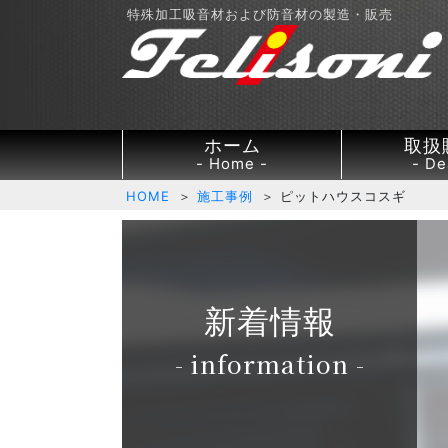
特殊加工吸音材および防音材の製造・販売
ホーム
取扱
Home
De
HOME
＞
施工事例
＞ ピットハウスコスギ
新着情報
- information -