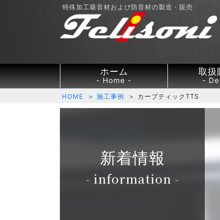
特殊加工吸音材および防音材の製造・販売
ホーム
取扱
Home
De
HOME
＞
施工事例
＞ カーブティックTTS
新着情報
- information -